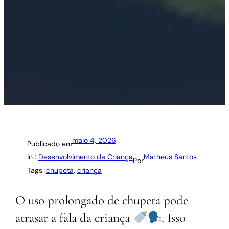
maio 4, 2026
Publicado em
in :
Desenvolvimento da Criança
Matheus Santos
Por
Tags :
chupeta
, 
criança
O uso prolongado de chupeta pode
atrasar a fala da criança
. Isso