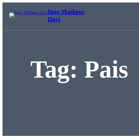
Pular
fono Matheus
para
Davi
o
conteúdo
Tag:
Pais