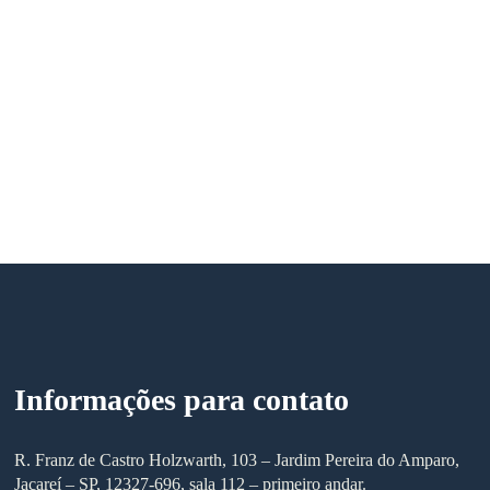
Informações para contato
R. Franz de Castro Holzwarth, 103 – Jardim Pereira do Amparo,
Jacareí – SP, 12327-696, sala 112 – primeiro andar.