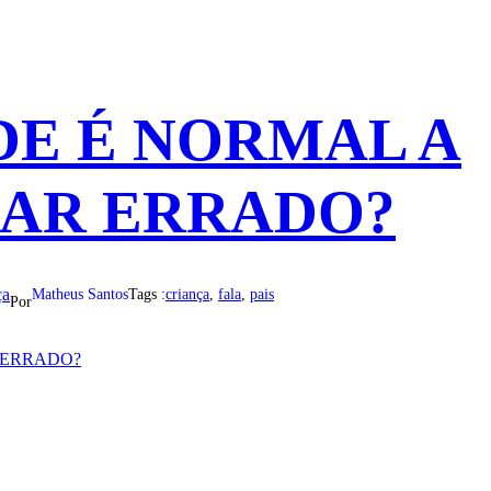
DE É NORMAL A
LAR ERRADO?
ça
Matheus Santos
Tags :
criança
, 
fala
, 
pais
Por